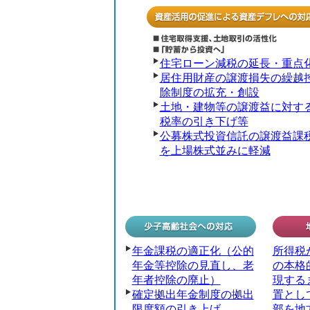
住宅ローン減税の延長・重点
居住用財産の譲渡損失の繰越
除制度の拡充・創設
土地・建物等の譲渡益に対す
税率の引き下げ等
公募株式投資信託の譲渡益課
を上場株式並みに軽減
年金課税の適正化（公的
所得税
年金等控除の見直し、老
の本格
年者控除の廃止）
現する
確定拠出年金制度の拠出
置とし
限度額の引き上げ
部を地