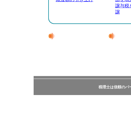
譲与税
譲
平成16年度税制改正（内
平成1
国税関係）による増減収
と歳出
見込額
税理士は信頼のパート